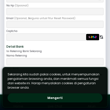
Whatsapp
Telegram
No Hp
(Opsional)
Email
(Opsional, Berguna untuk Fitur Reset Password)
RTP Slot
Turnamen
Captcha
K
9
5
3
Detail Bank
Isi Rekening Bank Sekarang
Nama Rekening
Pilih Bank
Sekarang kita sudah pakai cookies, untuk menyempurnakan
pengalaman browsing anda, dan menikmati semua fungsi
Nomor Rekening
dari website ini. Harap menyalakan cookies di pengaturan
browser anda.
Penting!
Pastikan semua data yang telah anda isi sudah sesuai
Mengerti
Saya sudah berumur 18 tahun keatas, dan telah menyetujui peraturan di SAHARA88
Home
Live Chat
Akun
Daftar